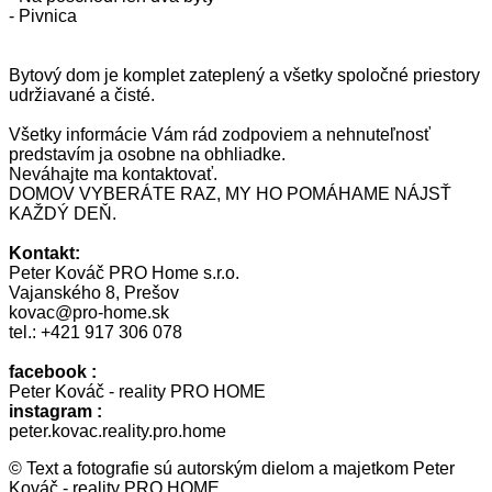
- Pivnica
Bytový dom je komplet zateplený a všetky spoločné priestory
udržiavané a čisté.
Všetky informácie Vám rád zodpoviem a nehnuteľnosť
predstavím ja osobne na obhliadke.
Neváhajte ma kontaktovať.
DOMOV VYBERÁTE RAZ, MY HO POMÁHAME NÁJSŤ
KAŽDÝ DEŇ.
Kontakt:
Peter Kováč PRO Home s.r.o.
Vajanského 8, Prešov
kovac@pro-home.sk
tel.: +421 917 306 078
facebook :
Peter Kováč - reality PRO HOME
instagram :
peter.kovac.reality.pro.home
© Text a fotografie sú autorským dielom a majetkom Peter
Kováč - reality PRO HOME