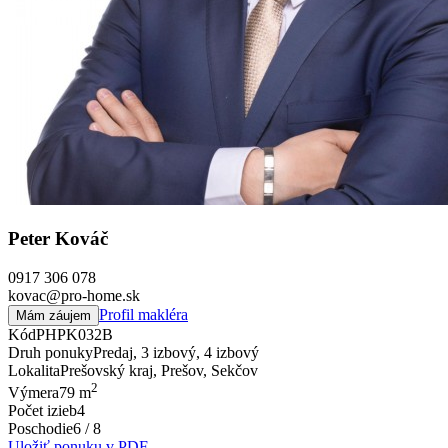
Peter Kováč
0917 306 078
kovac@pro-home.sk
Profil makléra
Mám záujem
Kód
PHPK032B
Druh ponuky
Predaj, 3 izbový, 4 izbový
Lokalita
Prešovský kraj, Prešov, Sekčov
2
Výmera
79 m
Počet izieb
4
Poschodie
6 / 8
Uložiť ponuku v PDF