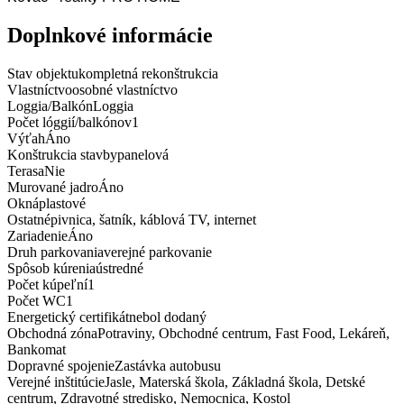
Doplnkové informácie
Stav objektu
kompletná rekonštrukcia
Vlastníctvo
osobné vlastníctvo
Loggia/Balkón
Loggia
Počet lóggií/balkónov
1
Výťah
Áno
Konštrukcia stavby
panelová
Terasa
Nie
Murované jadro
Áno
Okná
plastové
Ostatné
pivnica, šatník, káblová TV, internet
Zariadenie
Áno
Druh parkovania
verejné parkovanie
Spôsob kúrenia
ústredné
Počet kúpeľní­
1
Počet WC
1
Energetický certifikát
nebol dodaný
Obchodná zóna
Potraviny, Obchodné centrum, Fast Food, Lekáreň,
Bankomat
Dopravné spojenie
Zastávka autobusu
Verejné inštitúcie
Jasle, Materská škola, Základná škola, Detské
centrum, Zdravotné stredisko, Nemocnica, Kostol