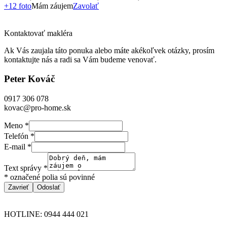
+12 foto
Mám záujem
Zavolať
Kontaktovať makléra
Ak Vás zaujala táto ponuka alebo máte akékoľvek otázky, prosím
kontaktujte nás a radi sa Vám budeme venovať.
Peter Kováč
0917 306 078
kovac@pro-home.sk
Meno
*
Telefón
*
E-mail
*
Text správy
*
* označené polia sú povinné
Zavrieť
Odoslať
HOTLINE: 0944 444 021