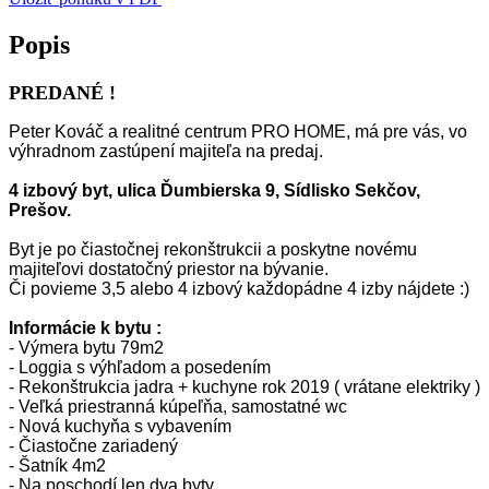
Popis
PREDANÉ ​!
Peter Kováč a realitné centrum PRO HOME, má pre vás, vo
výhradnom zastúpení majiteľa na predaj.
4 izbový byt, ulica Ďumbierska 9, Sídlisko Sekčov,
Prešov.
Byt je po čiastočnej rekonštrukcii a poskytne novému
majiteľovi dostatočný priestor na bývanie.
Či povieme 3,5 alebo 4 izbový každopádne 4 izby nájdete :)
Informácie k bytu :
- Výmera bytu 79m2
- Loggia s výhľadom a posedením
- Rekonštrukcia jadra + kuchyne rok 2019 ( vrátane elektriky )
- Veľká priestranná kúpeľňa, samostatné wc
- Nová kuchyňa s vybavením
- Čiastočne zariadený
- Šatník 4m2
- Na poschodí len dva byty